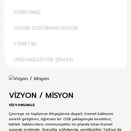
GÖREVIMIZ
TAOSB DOKÜMANTASYON
YÖNETIM
ORGANIZASYON ŞEMASI
VİZYON / MİSYON
VİZYONUMUZ
Çevreye ve toplumun ihtiyaçlarına duyarlı, hizmet kalitesini
sürekli geliştiren, öğrenen bir OSB yaklaşımıyla kesintisiz,
kaliteli, katılımcıların memnuniyetini ön planda tutan hizmet
sunarak üretimde, ihracatta, istihdamda, yenilikçilikte Türkiye’de