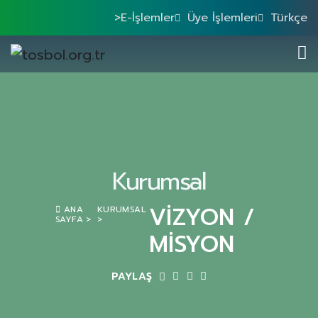
>E-İşlemler
Üye İşlemleri
Türkçe
Kurumsal
VIZYON /
ANA
KURUMSAL
SAYFA
MISYON
PAYLAŞ