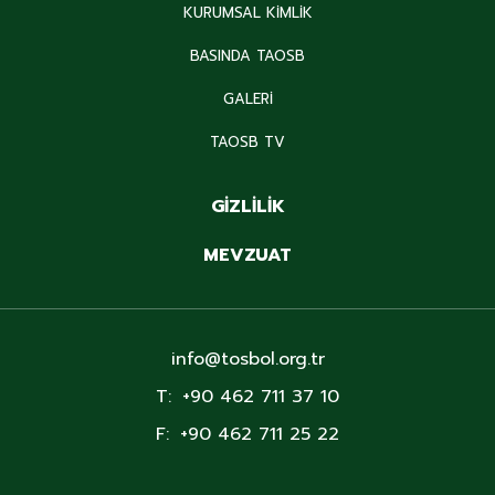
KURUMSAL KİMLİK
BASINDA TAOSB
GALERİ
TAOSB TV
GİZLİLİK
MEVZUAT
info@tosbol.org.tr
T:
+90 462 711 37 10
F:
+90 462 711 25 22