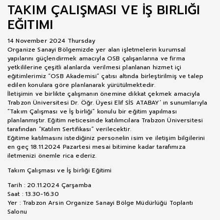
TAKIM ÇALIŞMASI VE İŞ BIRLIĞI
EĞITIMI
14 November 2024 Thursday
Organize Sanayi Bölgemizde yer alan işletmelerin kurumsal
yapılarını güçlendirmek amacıyla OSB çalışanlarına ve firma
yetkililerine çeşitli alanlarda verilmesi planlanan hizmet içi
eğitimlerimiz “OSB Akademisi” çatısı altında birleştirilmiş ve talep
edilen konulara göre planlanarak yürütülmektedir.
İletişimin ve birlikte çalışmanın önemine dikkat çekmek amacıyla
Trabzon Üniversitesi Dr. Öğr. Üyesi Elif SİS ATABAY’ ın sunumlarıyla
“Takım Çalışması ve İş birliği” konulu bir eğitim yapılması
planlanmıştır. Eğitim neticesinde katılımcılara Trabzon Üniversitesi
tarafından “Katılım Sertifikası” verilecektir.
Eğitime katılmasını istediğiniz personelin isim ve iletişim bilgilerini
en geç 18.11.2024 Pazartesi mesai bitimine kadar tarafımıza
iletmenizi önemle rica ederiz.
Takım Çalışması ve İş birliği Eğitimi
Tarih : 20.11.2024 Çarşamba
Saat : 13.30-16.30
Yer : Trabzon Arsin Organize Sanayi Bölge Müdürlüğü Toplantı
Salonu