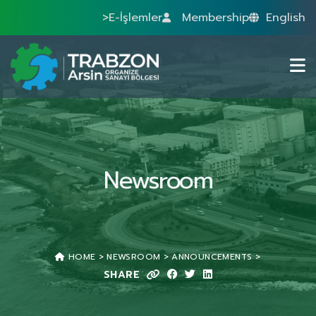
>E-İşlemler
Membership
English
Newsroom
HOME
NEWSROOM
ANNOUNCEMENTS
TAKIM ÇALIŞ
SHARE