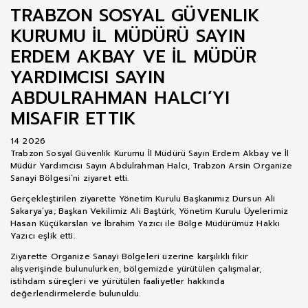
TRABZON SOSYAL GÜVENLIK
KURUMU İL MÜDÜRÜ SAYIN
ERDEM AKBAY VE İL MÜDÜR
YARDIMCISI SAYIN
ABDULRAHMAN HALCI’YI
MISAFIR ETTIK
14 2026
Trabzon Sosyal Güvenlik Kurumu İl Müdürü Sayın Erdem Akbay ve İl
Müdür Yardımcısı Sayın Abdulrahman Halcı, Trabzon Arsin Organize
Sanayi Bölgesi’ni ziyaret etti.
Gerçekleştirilen ziyarette Yönetim Kurulu Başkanımız Dursun Ali
Sakarya’ya; Başkan Vekilimiz Ali Baştürk, Yönetim Kurulu Üyelerimiz
Hasan Küçükarslan ve İbrahim Yazıcı ile Bölge Müdürümüz Hakkı
Yazıcı eşlik etti.
Ziyarette Organize Sanayi Bölgeleri üzerine karşılıklı fikir
alışverişinde bulunulurken, bölgemizde yürütülen çalışmalar,
istihdam süreçleri ve yürütülen faaliyetler hakkında
değerlendirmelerde bulunuldu.