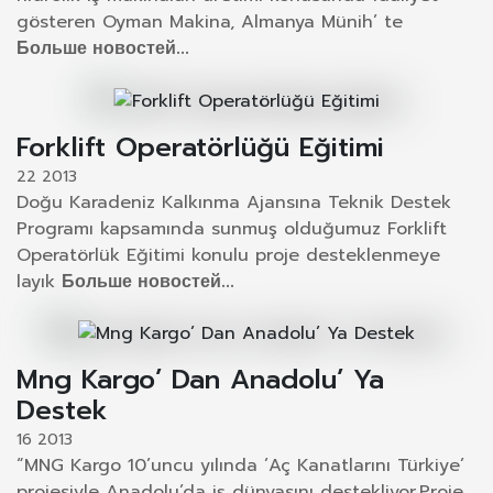
gösteren Oyman Makina, Almanya Münih’ te
Больше новостей...
Forklift Operatörlüğü Eğitimi
22 2013
Doğu Karadeniz Kalkınma Ajansına Teknik Destek
Programı kapsamında sunmuş olduğumuz Forklift
Operatörlük Eğitimi konulu proje desteklenmeye
layık
Больше новостей...
Mng Kargo’ Dan Anadolu’ Ya
Destek
16 2013
“MNG Kargo 10’uncu yılında ’Aç Kanatlarını Türkiye’
projesiyle Anadolu’da iş dünyasını destekliyor.Proje