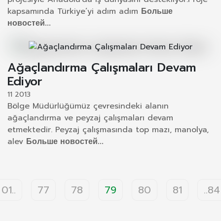
kapsamında Türkiye’yi adım adım
Больше
новостей...
Ağaçlandırma Çalışmaları Devam
Ediyor
11 2013
Bölge Müdürlüğümüz çevresindeki alanın
ağaçlandırma ve peyzaj çalışmaları devam
etmektedir. Peyzaj çalışmasında top mazı, manolya,
alev
Больше новостей...
01..
77
78
79
80
81
..84