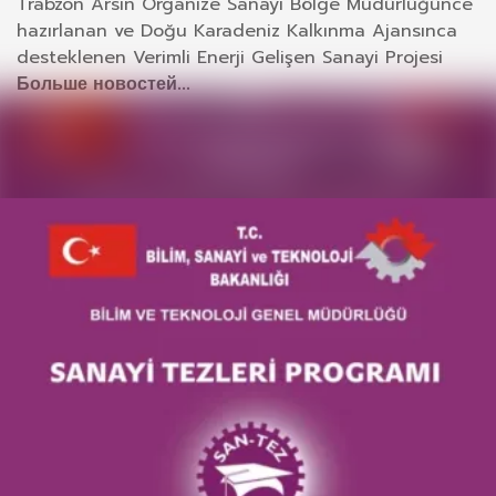
Trabzon Arsin Organize Sanayi Bölge Müdürlüğünce
hazırlanan ve Doğu Karadeniz Kalkınma Ajansınca
desteklenen Verimli Enerji Gelişen Sanayi Projesi
Больше новостей...
2013 2. Dönem San-tez Projelerine