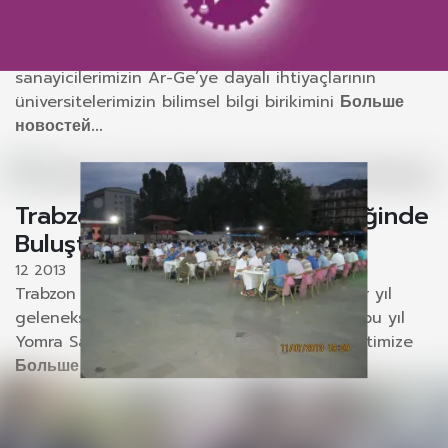
Başvurular
22 2013
Bilim, Sanayi ve Teknoloji Bakanlığınca,
sanayicilerimizin Ar-Ge’ye dayalı ihtiyaçlarının
üniversitelerimizin bilimsel bilgi birikimini
Больше
новостей...
Trabzon Arsin Osb İftar Yemeğinde
Buluştu
12 2013
Trabzon Arsin OSB Yönetim Kurulumuzca her yıl
geleneksel olarak düzenlenen iftar yemeği bu yıl
Yomra Sandal Otel’de gerçekleşti. İftar davetimize
Больше новостей...